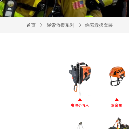
首页
ꄲ
绳索救援系列
ꄲ
绳索救援套装