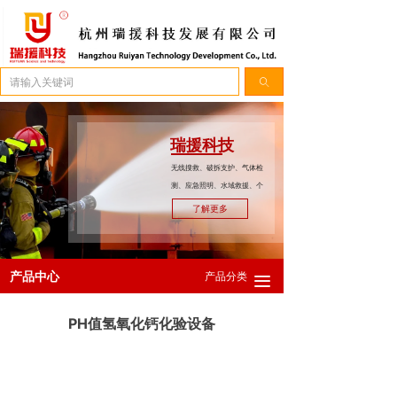
简体中文
ꀅ
ꄠ
瑞援科技
无线搜救、破拆支护、气体检
测、应急照明、水域救援、个
人防护。
了解更多
产品中心
产品分类
끀
PH值氢氧化钙化验设备