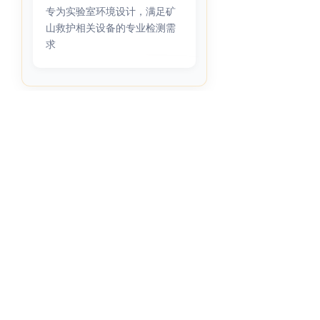
专为实验室环境设计，满足矿
山救护相关设备的专业检测需
求
技术参数
📊
左右滑动查看完整表格
参数项
详细规格
工作条件
实验室环境
工作温度
(20~30) ℃