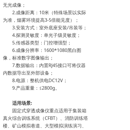
无光成像；
2.成像距离：10米（特殊场景以实际
为准，烟雾环境提高3-5倍能见度）；
3.安装方式：室外底座安装/吊装等；
4.探测灵敏度：单光子级灵敏度；
5.传感器类型：门控增强型；
6.成像分辨率：1600*1080黑白图
像，标准数字图像输出；
7.数据输出：内置RJ45接口可将仪器
内数据导出至外部设备；
8.电源：整机供电DC12V；
9.产品重量：≤2800g。
适用场景:
固定式穿透成像仪重点适用于集装箱
真火综合训练系统（CFBT）、消防训练塔
楼、矿山模拟巷道、大型模拟演练演习、