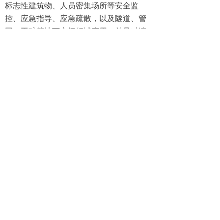
标志性建筑物、人员密集场所等安全监
控、应急指导、应急疏散，以及隧道、管
网、工矿等地下空间领域应用，并且对演
习或训练后的进一步战略研究分析提供数
据支撑。
连接示意图:
前一个：
无
ꄴ
后一个：
无
ꄲ