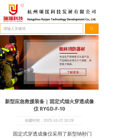
简体中文
ꀅ
ꄠ
能林消防器材
专业生产和销售灭火器产品，
产品销往全球几十个国家，深
受客户青睐。
了解更多
新型应急救援装备 | 固定式烟火穿透成像
仪 RYGD-F-10
创建时间：
2025-10-22
10:29
固定式穿透成像仪采用了新型纳秒门