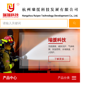
简体中文
ꀅ
ꄠ
瑞援科技
无线搜救、破拆支护、气体检
测、应急照明、水域救援、个
人防护。
了解更多
끀
产品中心
产品分类