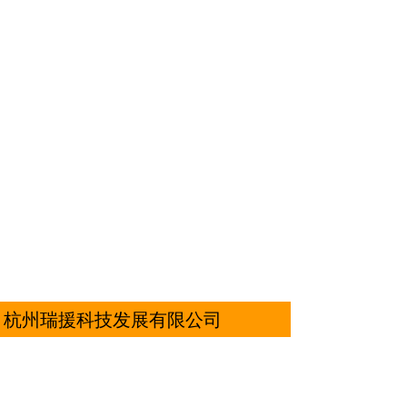
杭州瑞援科技发展有限公司
地址：
浙江省杭州市浙江省杭州市临平区东湖街
道北沙东路58号
电话：
18600001967