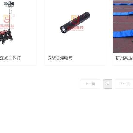
泛光工作灯
微型防爆电筒
矿用高压
上一页
1
下一页