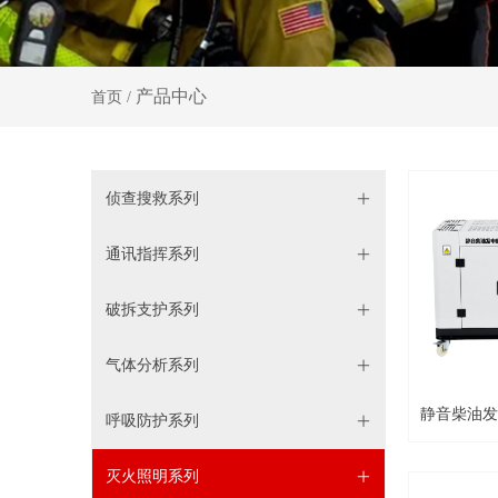
产品中心
首页 /
暂无
侦查搜救系列
ꄶ
通讯指挥系列
ꄶ
破拆支护系列
ꄶ
气体分析系列
ꄶ
静音柴油发
呼吸防护系列
ꄶ
灭火照明系列
ꄶ