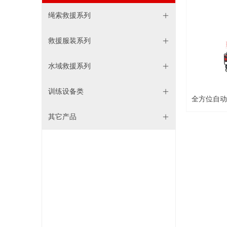
绳索救援系列
ꄶ
救援服装系列
ꄶ
水域救援系列
ꄶ
训练设备类
ꄶ
全方位自动
其它产品
ꄶ