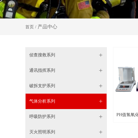
产品中心
首页 /
暂无
侦查搜救系列
ꄶ
通讯指挥系列
ꄶ
破拆支护系列
ꄶ
气体分析系列
ꄶ
PH值氢氧
呼吸防护系列
ꄶ
灭火照明系列
ꄶ